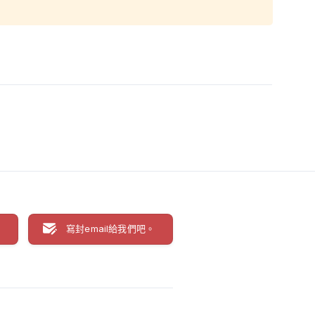
聊
寫封email給我們吧。