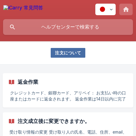
注文について
返金作業
クレジットカード、銀聯カード、アリペイ： お支払い時の口
座またはカードに返金されます。 返金作業は14日以内に完了
します。 ATMによる振り込み、コンビニコードによる支払
い： 銀行預金通帳のコピーをご提供ください。お客様からご
提供いただいた銀行口座に返金されます。 返金作業は21日以
注文成立後に変更できますか。
内に完了します。 他のプラットフォームを通じて当社に注文
した場合、当該プラットフォームのカスタマーサービスに返
受け取り情報の変更 受け取り人の氏名、電話、住所、email、
金事項についてお問い合わせください。 || 返金手順は上述の