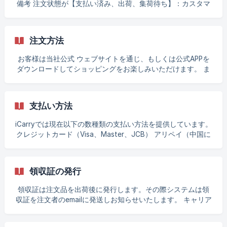
備考 注文状態が【支払い済み、出荷、集荷待ち】：カスタマ
支払い方法による営業日以内に完了しますが、実際の入金日
ーサービスに注文番号と変更したい情報をご提供ください。
はカード発行銀行またはキャッシュフローの部門により異な
当社ではできるだけ早く情報の変更処理をいたします。 注文
ります。 || 返金作業完了後システムはメールでお客様にお知
状態が【出荷済み】：カスタマーサービスに注文番号と変更
注文方法
らせいたします。
したい情報をご提供いただくか、直接物流業者に連絡し変更
してください。（直接物流業者に連絡する場合、物流伝票の
お客様は当社公式 ウェブサイトを通じ、もしくは公式APPを
番号が必要です）配送先を変更する場合、転送送料が必要に
ダウンロードしてショッピングをお楽しみいただけます。 ま
なる場合があります。 受け取り時間 注文状態が【支払い済み
だ会員登録を行っていない場合、まず登録を済ませてからロ
出荷待ち、集荷中】: カスタマーサービスに注文番号と変更し
グインしてください。 ホームページでお客様の配送場所と時
たい時間をお知らせください。カスタマーサービススタッフ
間をお選びいただきますと、システムが購入可能な商品を検
支払い方法
がまず注文された荷物の準備状況を調べ変更が可能かどうか
索し表示いたします。お客様の検索機能をご使用いただき、
を確認します。 注文状態が【出荷済み】：受け取り時間の変
直接ブランドや品名を検索していただけます。 購入したい商
iCarryでは現在以下の数種類の支払い方法を提供しています。
更はできません。 商品内容の変更 注文がいったん成立します
品をクリックし、購入数量を選択した後、『ショッピングカ
クレジットカード（Visa、Master、JCB） アリペイ（中国に
と、商品、タイプの交換や商品の追加はできかねます。商品
ートに入れる』もしくは『今すぐ購入』をお選びいただけま
限り使用） ATMによる振込（台湾に限り使用） コンビニでの
の追加が必要な場合、直接新たに注文していただきます。 注
す。 清算の際はショッピングカートをクリックしていただく
コード支払い（台湾に限り使用、消費金額が
文または商品の取り消し 注文状態が【
ことで、総額を知ることができ、システムは送料、税金を含
NTD1,500~NTD20,000 に限る）
領収証の発行
めた総額を計算いたします。 『次へ』をクリックし受け取り
人の情報を入力し支払いをおこなうことで注文が完了しま
領収証は注文品を出荷後に発行します。その際システムは領
す。
収証を注文者のemailに発送しお知らせいたします。 キャリア
または統一番号の入力が必要な際は、注文時に【領収書の発
行方法】に関連情報を入力していただき、その情報が正しい