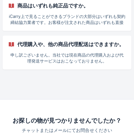
かをご確認ください。 英文のInvoice を必要とする場合、当
商品はいずれも純正品ですか。
社カスタマーサービスまでご連絡ください。 ||| 環境保護政策
に応えるため、iCarry は紙の領収証は提供いたしません。
iCarry上で見ることができるブランドの大部分はいずれも契約
締結協力業者です。お客様が注文された商品はいずれも直接
業者から購入するものですので、必ず純正品です。 各コスト
を考慮し、当社の販売価格は各ブランドの公式販売価格と異
なる場合がありますが、ご了承くださいますようお願いいた
代理購入や、他の商品代理配送はできますか。
します。
申し訳ございません。当社では現在商品の代理購入および代
理発送サービスはおこなっておりません。
お探しの物が見つかりませんでしたか？
チャットまたはメールにてお問合せください